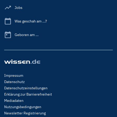
Jobs
Was geschah am ...?
Geboren am ...
Footer
Impressum
Menu
Datenschutz
Legal
Datenschutzeinstellungen
Erklärung zur Barrierefreiheit
Mediadaten
Nutzungsbedingungen
Newsletter Registrierung