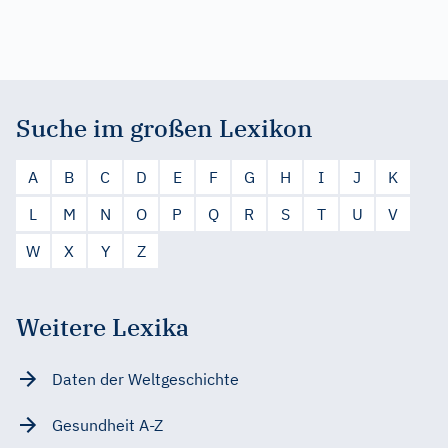
Suche im großen Lexikon
A
B
C
D
E
F
G
H
I
J
K
L
M
N
O
P
Q
R
S
T
U
V
W
X
Y
Z
Weitere Lexika
Daten der Weltgeschichte
Gesundheit A-Z