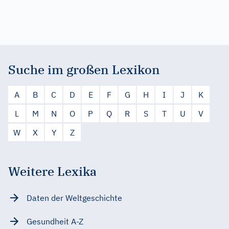
Suche im großen Lexikon
A
B
C
D
E
F
G
H
I
J
K
L
M
N
O
P
Q
R
S
T
U
V
W
X
Y
Z
Weitere Lexika
Daten der Weltgeschichte
Gesundheit A-Z