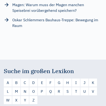
Magen: Warum muss der Magen manchen
Speisebrei vorübergehend speichern?
Oskar Schlemmers Bauhaus-Treppe: Bewegung im
Raum
Suche im großen Lexikon
A
B
C
D
E
F
G
H
I
J
K
L
M
N
O
P
Q
R
S
T
U
V
W
X
Y
Z