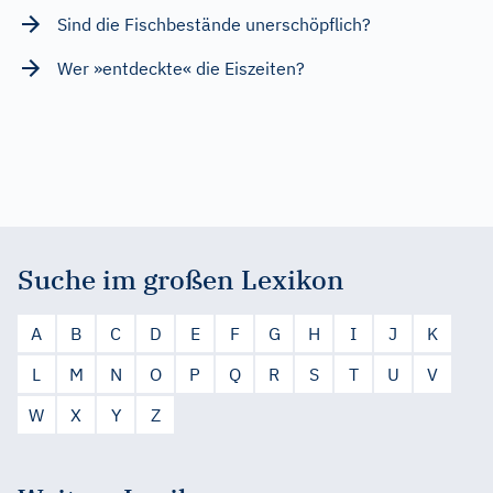
Sind die Fischbestände unerschöpflich?
Wer »entdeckte« die Eiszeiten?
Suche im großen Lexikon
A
B
C
D
E
F
G
H
I
J
K
L
M
N
O
P
Q
R
S
T
U
V
W
X
Y
Z