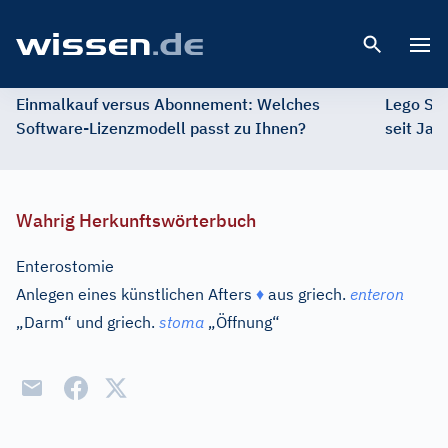
Open 
Einmalkauf versus Abonnement: Welches
Lego St
Software-Lizenzmodell passt zu Ihnen?
seit Jah
Wahrig Herkunftswörterbuch
Enterostomie
Anlegen eines künstlichen Afters
♦
aus
griech.
enteron
„Darm“ und
griech.
stoma
„Öffnung“