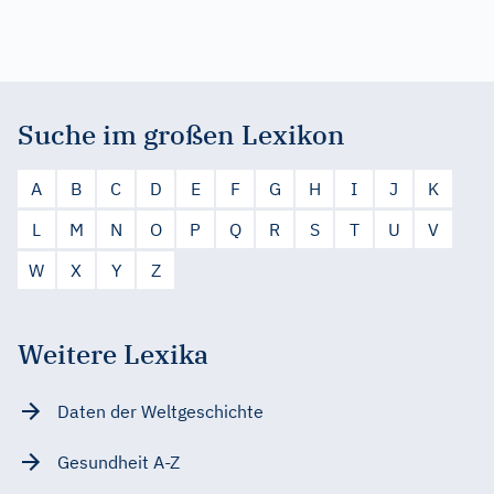
Suche im großen Lexikon
A
B
C
D
E
F
G
H
I
J
K
L
M
N
O
P
Q
R
S
T
U
V
W
X
Y
Z
Weitere Lexika
Daten der Weltgeschichte
Gesundheit A-Z