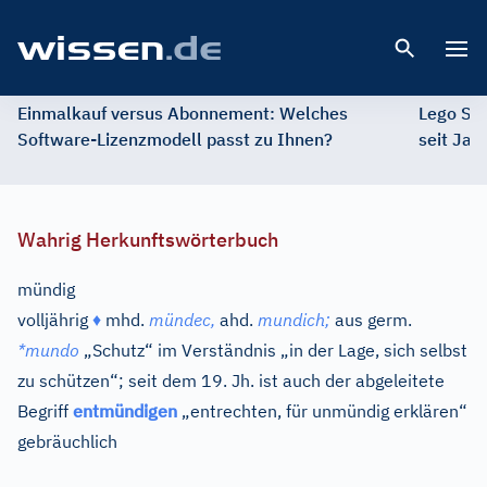
Open 
Einmalkauf versus Abonnement: Welches
Lego St
Software-Lizenzmodell passt zu Ihnen?
seit Jah
Wahrig Herkunftswörterbuch
mündig
volljährig
♦
mhd.
mündec,
ahd.
mundich;
aus
germ.
*mundo
„Schutz“ im Verständnis „in der Lage, sich selbst
zu schützen“; seit dem 19. Jh. ist auch der abgeleitete
Begriff
entmündigen
„entrechten, für unmündig erklären“
gebräuchlich