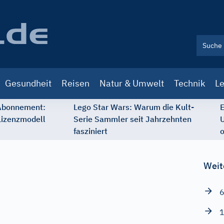
Gesundheit
Reisen
Natur & Umwelt
Technik
Le
 Abonnement:
Lego Star Wars: Warum die Kult-
E
Lizenzmodell
Serie Sammler seit Jahrzehnten
U
fasziniert
o
Weit
6
1