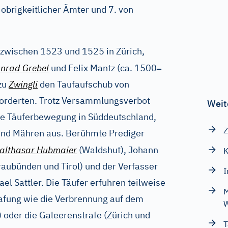
obrigkeitlicher Ämter und 7. von
zwischen 1523 und 1525 in Zürich,
–
nrad Grebel
und Felix Mantz (ca. 1500
zu
Zwingli
den Taufaufschub von
forderten. Trotz Versammlungsverbot
Weit
die Täuferbewegung in Süddeutschland,
Z
 und Mähren aus. Berühmte Prediger
althasar Hubmaier
(Waldshut), Johann
K
raubünden und Tirol) und der Verfasser
I
el Sattler. Die Täufer erfuhren teilweise
M
rafung wie die Verbrennung auf dem
W
 oder die Galeerenstrafe (Zürich und
T