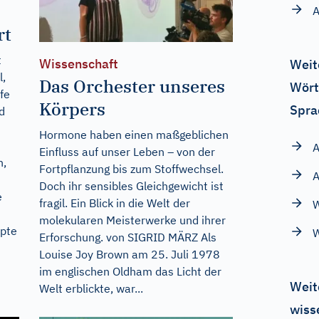
A
rt
t
Wissenschaft
Weit
l,
Das Orchester unseres
Wört
fe
Körpers
Spra
d
Hormone haben einen maßgeblichen
A
Einfluss auf unser Leben – von der
n,
Fortpflanzung bis zum Stoffwechsel.
A
Doch ihr sensibles Gleichgewicht ist
e
fragil. Ein Blick in die Welt der
W
molekularen Meisterwerke und ihrer
epte
W
Erforschung. von SIGRID MÄRZ Als
Louise Joy Brown am 25. Juli 1978
im englischen Oldham das Licht der
Weit
Welt erblickte, war...
wiss