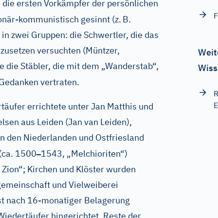
 die ersten Vorkämpfer der persönlichen
F
ionär-kommunistisch gesinnt (z.
B.
en in zwei Gruppen: die Schwertler, die das
zusetzen versuchten (Müntzer,
Weit
e die Stäbler, die mit dem „Wanderstab“,
Wiss
e Gedanken vertraten.
R
E
täufer errichtete unter Jan Matthis und
sen aus Leiden (Jan van Leiden),
 in den Niederlanden und Ostfriesland
–
(ca. 1500
1543, „Melchioriten“)
Zion“; Kirchen und Klöster wurden
gemeinschaft und Vielweiberei
rst nach 16-monatiger Belagerung
Wiedertäufer hingerichtet. Reste der