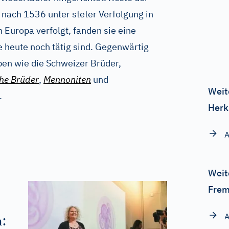
ach 1536 unter steter Verfolgung in
n Europa verfolgt, fanden sie eine
 heute noch tätig sind. Gegenwärtig
en wie die Schweizer Brüder,
he Brüder
,
Mennoniten
und
Weit
.
Herk
A
Weit
Frem
A
: