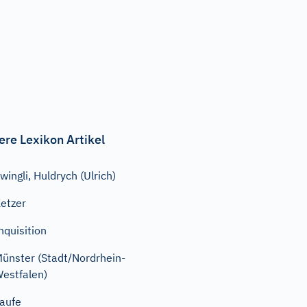
ere Lexikon Artikel
wingli, Huldrych (Ulrich)
etzer
nquisition
ünster (Stadt/Nordrhein-
estfalen)
aufe