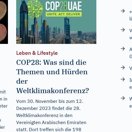
»
l
V
w
A
Leben & Lifestyle
G
COP28: Was sind die
V
Themen und Hürden
der
I
e
Weltklimakonferenz?
mit
W
n in
Vom 30. November bis zum 12.
e
eter
Dezember 2023 findet die 28.
Weltklimakonferenz in den
e
Vereinigten Arabischen Emiraten
der
statt. Dort treffen sich die 198