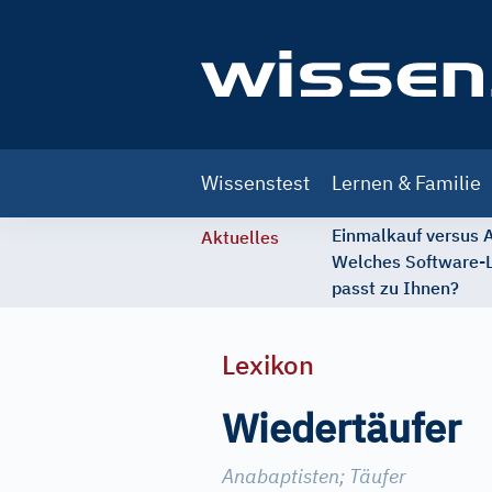
Main
Wissenstest
Lernen & Familie
navigation
Einmalkauf versus
Aktuelles
Welches Software-
passt zu Ihnen?
Lexikon
Wiedertäufer
Anabaptisten
;
Täufer