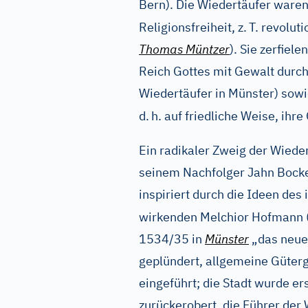
Bern). Die Wiedertäufer waren
Religionsfreiheit, z.
T. revolut
Thomas Müntzer
). Sie zerfiel
Reich Gottes mit Gewalt durch
Wiedertäufer in Münster) sowi
d.
h. auf friedliche Weise, ihr
Ein radikaler Zweig der Wieder
seinem Nachfolger Jahn Bockel
inspiriert durch die Ideen des
wirkenden Melchior Hofmann 
1534/35 in
Münster
„das neue 
geplündert, allgemeine Güter
eingeführt; die Stadt wurde e
zurückerobert, die Führer der 