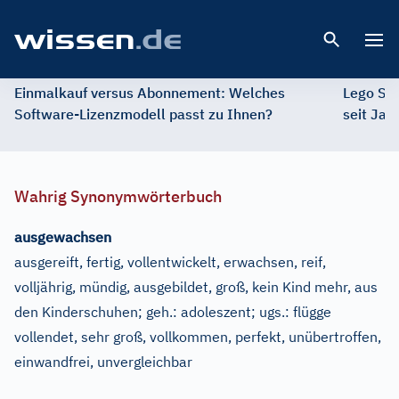
Open 
Einmalkauf versus Abonnement: Welches
Lego St
Software-Lizenzmodell passt zu Ihnen?
seit Jah
Wahrig Synonymwörterbuch
ausgewachsen
ausgereift, fertig, vollentwickelt, erwachsen, reif,
volljährig, mündig, ausgebildet, groß, kein Kind mehr, aus
den Kinderschuhen
;
geh.:
adoleszent
;
ugs.:
flügge
vollendet, sehr groß, vollkommen, perfekt, unübertroffen,
einwandfrei, unvergleichbar