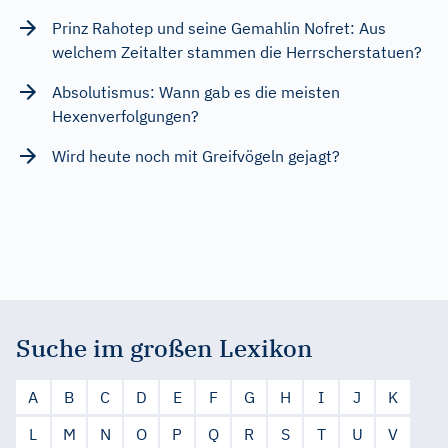
Prinz Rahotep und seine Gemahlin Nofret: Aus
welchem Zeitalter stammen die Herrscherstatuen?
Absolutismus: Wann gab es die meisten
Hexenverfolgungen?
Wird heute noch mit Greifvögeln gejagt?
Suche im großen Lexikon
A
B
C
D
E
F
G
H
I
J
K
L
M
N
O
P
Q
R
S
T
U
V