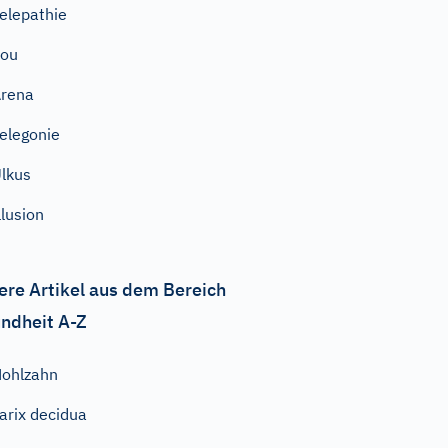
elepathie
Sou
rena
elegonie
lkus
llusion
ere Artikel aus dem Bereich
ndheit A-Z
ohlzahn
arix decidua