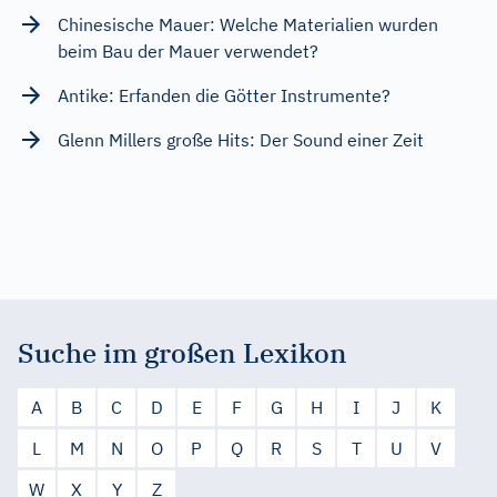
Chinesische Mauer: Welche Materialien wurden
beim Bau der Mauer verwendet?
Antike: Erfanden die Götter Instrumente?
Glenn Millers große Hits: Der Sound einer Zeit
Suche im großen Lexikon
A
B
C
D
E
F
G
H
I
J
K
L
M
N
O
P
Q
R
S
T
U
V
W
X
Y
Z