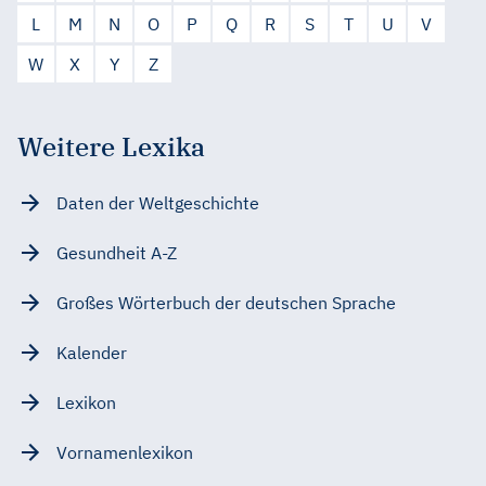
L
M
N
O
P
Q
R
S
T
U
V
W
X
Y
Z
Weitere Lexika
Daten der Weltgeschichte
Gesundheit A-Z
Großes Wörterbuch der deutschen Sprache
Kalender
Lexikon
Vornamenlexikon