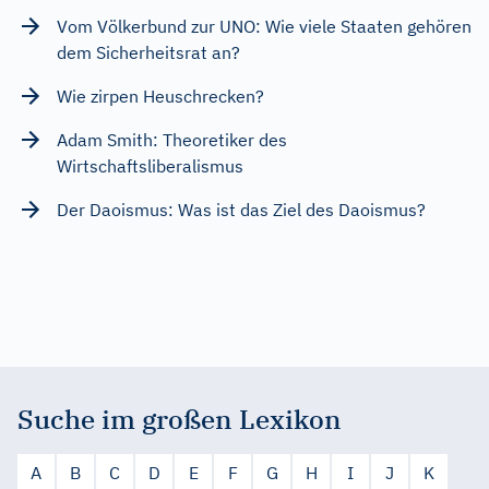
Vom Völkerbund zur UNO: Wie viele Staaten gehören
dem Sicherheitsrat an?
Wie zirpen Heuschrecken?
Adam Smith: Theoretiker des
Wirtschaftsliberalismus
Der Daoismus: Was ist das Ziel des Daoismus?
Suche im großen Lexikon
A
B
C
D
E
F
G
H
I
J
K