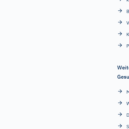
V
K
P
Weit
Gesu
W
D
S