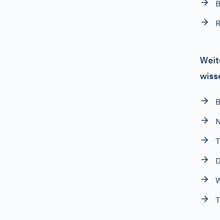
R
Weit
wiss
B
N
T
D
W
T