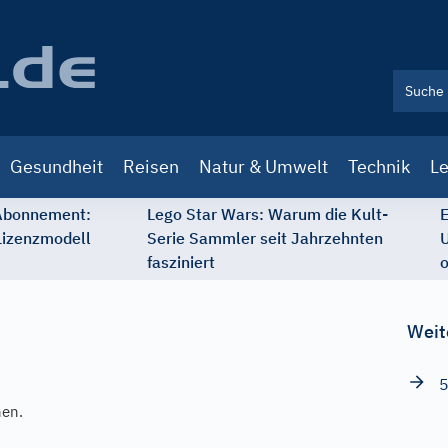
Gesundheit
Reisen
Natur & Umwelt
Technik
Le
 Abonnement:
Lego Star Wars: Warum die Kult-
E
Lizenzmodell
Serie Sammler seit Jahrzehnten
U
fasziniert
o
Weit
5
hen.