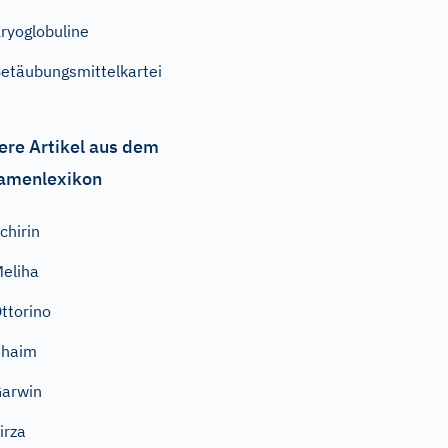
ryoglobuline
etäubungsmittelkartei
ere Artikel aus dem
amenlexikon
chirin
eliha
ttorino
Chaim
arwin
irza