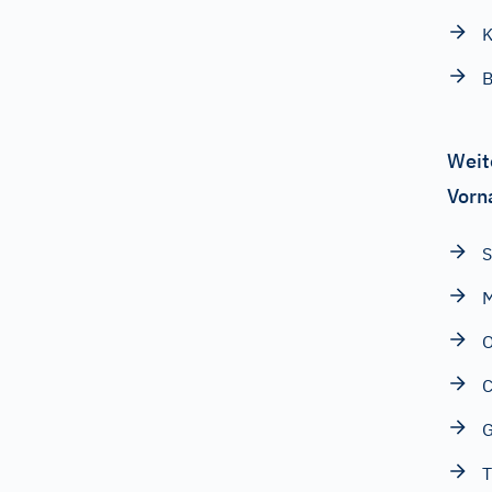
K
B
Weit
Vorn
S
M
O
G
T