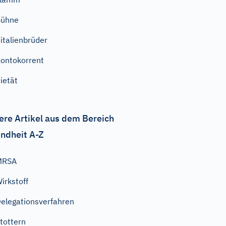
Bühne
italienbrüder
ontokorrent
ietät
ere Artikel aus dem Bereich
ndheit A-Z
MRSA
irkstoff
elegationsverfahren
tottern