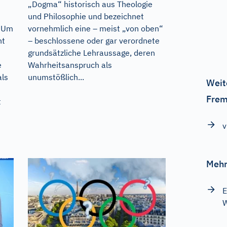
„Dogma“ historisch aus Theologie
und Philosophie und bezeichnet
. Um
vornehmlich eine – meist „von oben“
nt
– beschlossene oder gar verordnete
grundsätzliche Lehraussage, deren
e
Wahrheitsanspruch als
als
unumstößlich...
Weit
Frem
t
v
Mehr
E
W