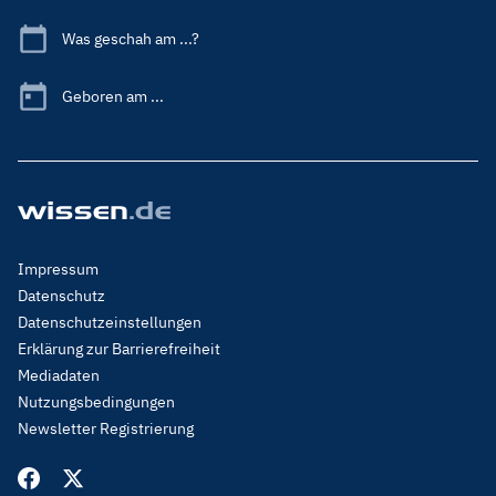
Was geschah am ...?
Geboren am ...
Footer
Impressum
Menu
Datenschutz
Legal
Datenschutzeinstellungen
Erklärung zur Barrierefreiheit
Mediadaten
Nutzungsbedingungen
Newsletter Registrierung