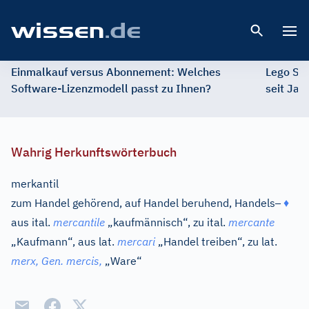
Open 
Einmalkauf versus Abonnement: Welches
Lego St
Software-Lizenzmodell passt zu Ihnen?
seit Jah
Wahrig Herkunftswörterbuch
merkantil
–
zum Handel gehörend, auf Handel beruhend, Handels
♦
aus
ital.
mercantile
„kaufmännisch“, zu
ital.
mercante
„Kaufmann“, aus
lat.
mercari
„Handel treiben“, zu
lat.
merx,
Gen.
mercis,
„Ware“