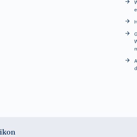
W
e
H
G
W
m
A
d
ikon