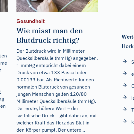
Gesundheit
Wie misst man den
Weit
Blutdruck richtig?
Herk
Der Blutdruck wird in Millimeter
gien
Quecksilbersäule (mmHg) angegeben.
S
nome
1 mmHg entspricht dabei einem
h
Druck von etwa 133 Pascal oder
0,00133 bar. Als Richtwerte für den
normalen Blutdruck von gesunden
.
jungen Menschen gelten 120/80
i
ag
Millimeter Quecksilbersäule (mmHg).
hen
Der erste, höhere Wert – der
T
systolische Druck – gibt dabei an, mit
k
welcher Kraft das Herz das Blut in
den Körper pumpt. Der untere...