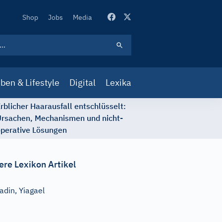
Secondary
Shop
Jobs
Media
Navigation
ben & Lifestyle
Digital
Lexika
rblicher Haarausfall entschlüsselt:
rsachen, Mechanismen und nicht-
perative Lösungen
ere Lexikon Artikel
adin, Yiagael