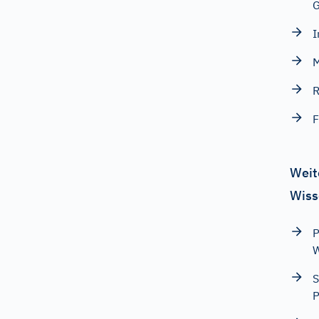
G
I
M
R
F
Weit
Wiss
P
W
S
P