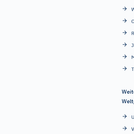
C
R
J
T
Weit
Welt
U
V