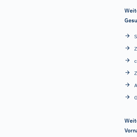
Weit
Gesu
S
Z
c
Z
A
G
Weit
Vorn