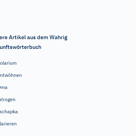
ere Artikel aus dem Wahrig
unftswörterbuch
olarium
entwöhnen
Oma
atrogen
schapka
larieren