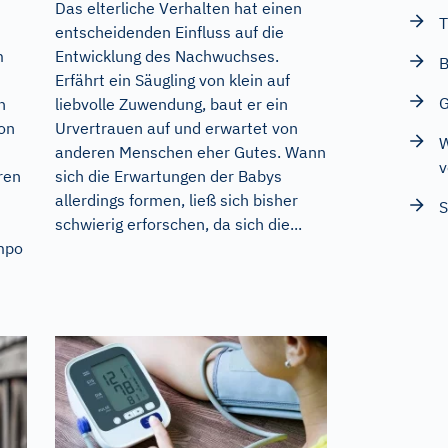
Das elterliche Verhalten hat einen
T
entscheidenden Einfluss auf die
m
Entwicklung des Nachwuchses.
B
Erfährt ein Säugling von klein auf
G
n
liebvolle Zuwendung, baut er ein
von
Urvertrauen auf und erwartet von
anderen Menschen eher Gutes. Wann
v
ren
sich die Erwartungen der Babys
allerdings formen, ließ sich bisher
S
schwierig erforschen, da sich die...
mpo
n