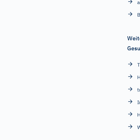
Weit
Gesu
T
H
t
I
H
W