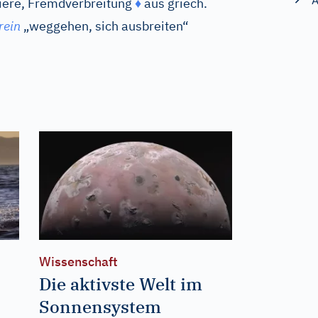
A
Tiere, Fremdverbreitung
♦
aus
griech.
rein
„weggehen, sich ausbreiten“
Wissenschaft
Die aktivste Welt im
Sonnensystem