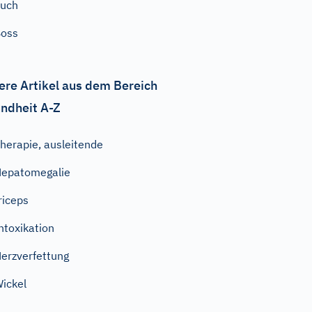
auch
Boss
ere Artikel aus dem Bereich
ndheit A-Z
herapie, ausleitende
epatomegalie
riceps
ntoxikation
erzverfettung
ickel