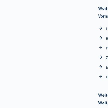
Weit
Vorn
H
B
Z
E
D
Weit
Welt