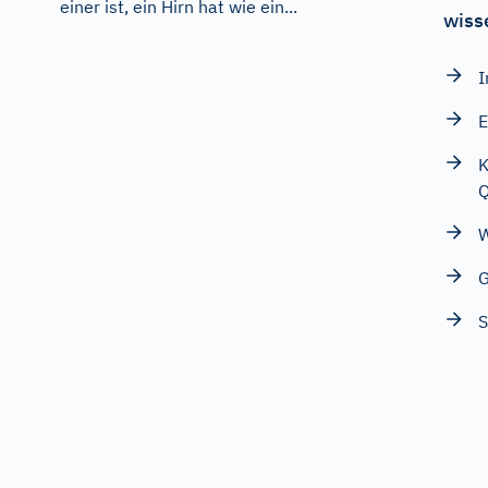
einer ist, ein Hirn hat wie ein...
wiss
I
E
K
W
G
S