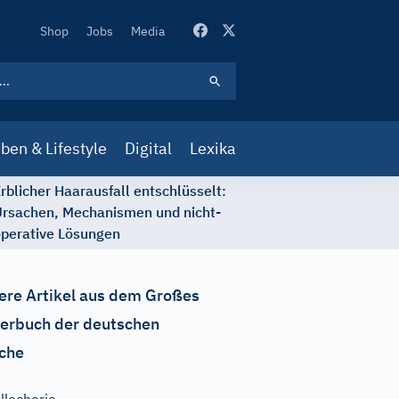
Secondary
Shop
Jobs
Media
Navigation
ben & Lifestyle
Digital
Lexika
rblicher Haarausfall entschlüsselt:
rsachen, Mechanismen und nicht-
perative Lösungen
ere Artikel aus dem Großes
erbuch der deutschen
che