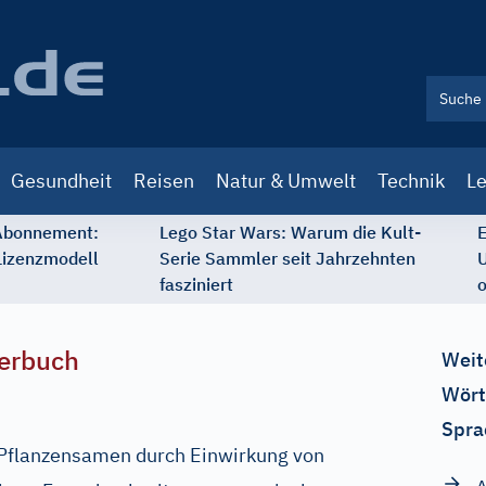
Gesundheit
Reisen
Natur & Umwelt
Technik
Le
 Abonnement:
Lego Star Wars: Warum die Kult-
E
Lizenzmodell
Serie Sammler seit Jahrzehnten
U
fasziniert
o
erbuch
Weit
Wört
Spra
 Pflanzensamen durch Einwirkung von