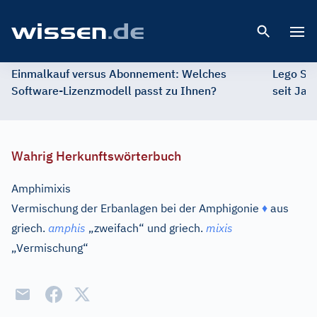
Open 
Einmalkauf versus Abonnement: Welches
Lego St
Software-Lizenzmodell passt zu Ihnen?
seit Jah
Wahrig Herkunftswörterbuch
Amphimixis
Vermischung der Erbanlagen bei der Amphigonie
♦
aus
griech.
amphis
„zweifach“ und
griech.
mixis
„Vermischung“