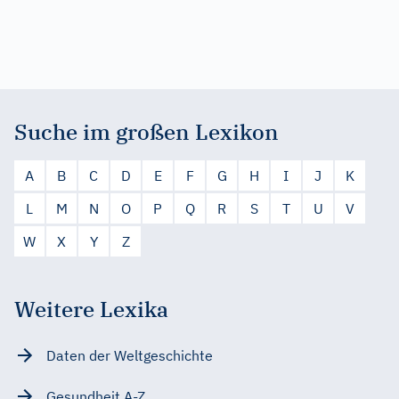
Suche im großen Lexikon
A
B
C
D
E
F
G
H
I
J
K
L
M
N
O
P
Q
R
S
T
U
V
W
X
Y
Z
Weitere Lexika
Daten der Weltgeschichte
Gesundheit A-Z