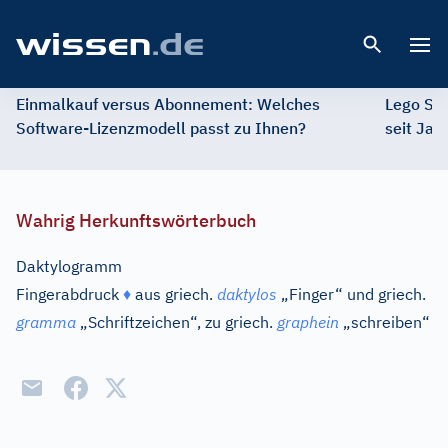
Open 
Einmalkauf versus Abonnement: Welches
Lego St
Software-Lizenzmodell passt zu Ihnen?
seit Jah
Wahrig Herkunftswörterbuch
Daktylogramm
Fingerabdruck
♦
aus
griech.
daktylos
„Finger“ und
griech.
gramma
„Schriftzeichen“, zu
griech.
graphein
„schreiben“