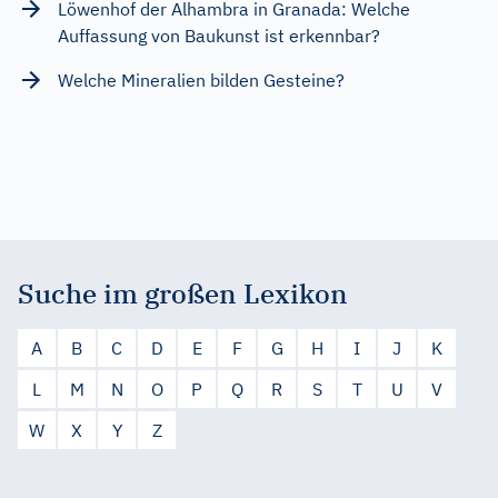
Löwenhof der Alhambra in Granada: Welche
Auffassung von Baukunst ist erkennbar?
Welche Mineralien bilden Gesteine?
Suche im großen Lexikon
A
B
C
D
E
F
G
H
I
J
K
L
M
N
O
P
Q
R
S
T
U
V
W
X
Y
Z