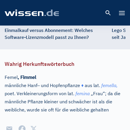
Open 
Einmalkauf versus Abonnement: Welches
Lego St
Software-Lizenzmodell passt zu Ihnen?
seit Jah
Wahrig Herkunftswörterbuch
Femel
,
Fimmel
–
männliche Hanf
und Hopfenpflanze
♦
aus
lat.
femella,
poet. Verkleinerungsform von
lat.
femina
„Frau“; da die
männliche Pflanze kleiner und schwächer ist als die
weibliche, wurde sie oft für die weibliche gehalten