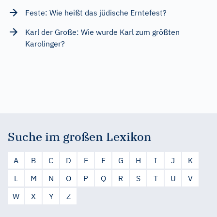
Feste: Wie heißt das jüdische Erntefest?
Karl der Große: Wie wurde Karl zum größten
Karolinger?
Suche im großen Lexikon
A
B
C
D
E
F
G
H
I
J
K
L
M
N
O
P
Q
R
S
T
U
V
W
X
Y
Z