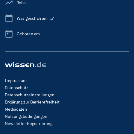
Jobs
Was geschah am ...?
Geboren am ...
Footer
Impressum
Menu
Datenschutz
Legal
Datenschutzeinstellungen
Erklärung zur Barrierefreiheit
Mediadaten
Nutzungsbedingungen
Newsletter Registrierung