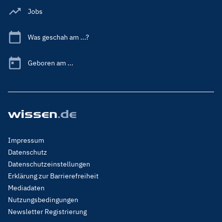
Jobs
Was geschah am ...?
Geboren am ...
Footer
Impressum
Menu
Datenschutz
Legal
Datenschutzeinstellungen
Erklärung zur Barrierefreiheit
Mediadaten
Nutzungsbedingungen
Newsletter Registrierung