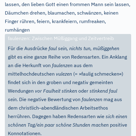
lassen, den lieben Gott einen frommen Mann sein lassen,
Däumchen drehen, blaumachen, schwänzen, keinen
Finger rühren, feiern, krankfeiern, rumfreaken,
rumhängen
faulenzen: Zwischen Müßiggang und Zeitvertreib
Für die Ausdrücke
faul sein,
nichts tun,
müßiggehen
gibt es eine ganze Reihe von Redensarten. Ein Anklang
an die Herkunft von
faulenzen
aus dem
mittelhochdeutschen
vulezen
(= »faulig schmecken«)
findet sich in den groben und negativ gemeinten
Wendungen
vor Faulheit stinken
oder
stinkend faul
sein
. Die negative Bewertung von
faulenzen
mag aus
–
dem christlich
abendländischen Arbeitsethos
herrühren. Dagegen haben Redensarten wie
sich einen
schönen Tag/ein paar schöne Stunden machen
positive
Konnotationen.