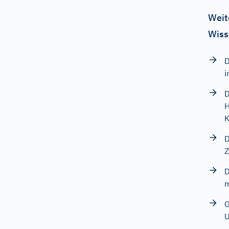
Weit
Wiss
D
i
D
H
K
D
Z
D
m
G