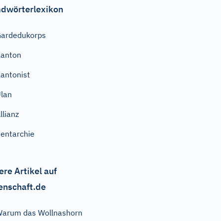
dwörterlexikon
ardedukorps
anton
antonist
lan
llianz
entarchie
ere Artikel auf
enschaft.de
arum das Wollnashorn