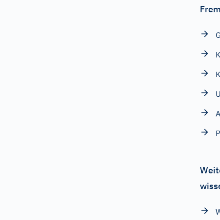
Frem
G
K
K
U
A
P
Weit
wiss
W