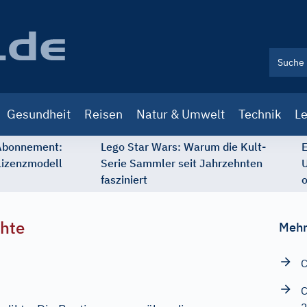
Gesundheit
Reisen
Natur & Umwelt
Technik
Le
 Abonnement:
Lego Star Wars: Warum die Kult-
E
Lizenzmodell
Serie Sammler seit Jahrzehnten
U
fasziniert
o
chte
Mehr
C
C