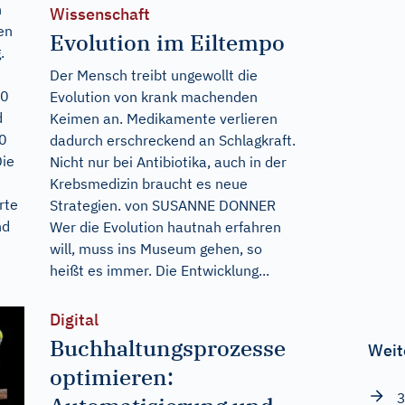
n
Wissenschaft
en
Evolution im Eiltempo
.
Der Mensch treibt ungewollt die
70
Evolution von krank machenden
d
Keimen an. Medikamente verlieren
50
dadurch erschreckend an Schlagkraft.
Die
Nicht nur bei Antibiotika, auch in der
Krebsmedizin braucht es neue
rte
Strategien. von SUSANNE DONNER
nd
Wer die Evolution hautnah erfahren
will, muss ins Museum gehen, so
heißt es immer. Die Entwicklung...
Digital
Buchhaltungsprozesse
Weit
optimieren:
3