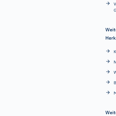
V
G
Weit
Herk
K
N
B
Weit