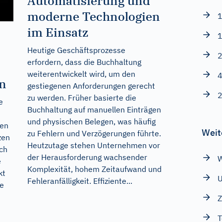
Automatisierung und
moderne Technologien
1
im Einsatz
1
Heutige Geschäftsprozesse
2
erfordern, dass die Buchhaltung
weiterentwickelt wird, um den
4
en
gestiegenen Anforderungen gerecht
2
zu werden. Früher basierte die
e
Buchhaltung auf manuellen Einträgen
und physischen Belegen, was häufig
ten
Weit
zu Fehlern und Verzögerungen führte.
zen
Heutzutage stehen Unternehmen vor
ch
der Herausforderung wachsender
W
e
Komplexität, hohem Zeitaufwand und
kt
Fehleranfälligkeit. Effiziente...
he
Z
T