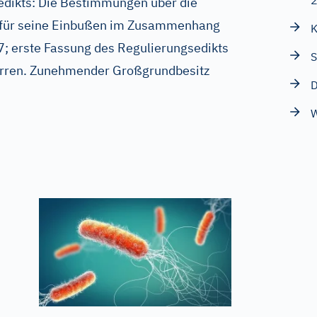
dikts: Die Bestimmungen über die
 für seine Einbußen im Zusammenhang
K
7; erste Fassung des Regulierungsedikts
S
erren. Zunehmender Großgrundbesitz
D
W