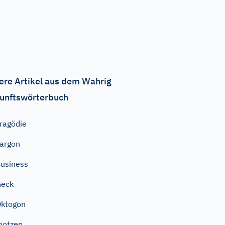
ere Artikel aus dem Wahrig
unftswörterbuch
ragödie
argon
usiness
Geck
ktogon
motzen