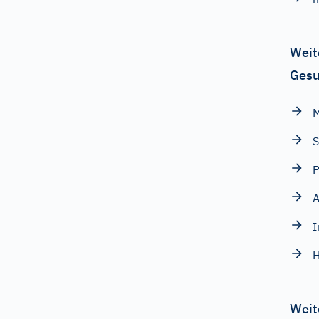
Weit
Gesu
M
S
P
A
I
H
Weit