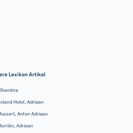
ere Lexikon Artikel
Alhambra
oland Holst, Adriaan
ussert, Anton Adriaan
orriën, Adriaan