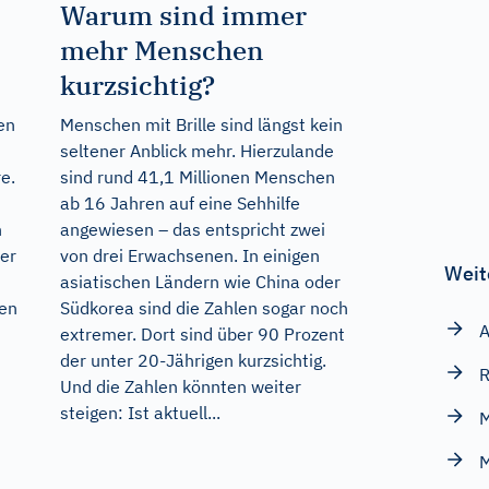
Warum sind immer
mehr Menschen
kurzsichtig?
en
Menschen mit Brille sind längst kein
seltener Anblick mehr. Hierzulande
e.
sind rund 41,1 Millionen Menschen
ab 16 Jahren auf eine Sehhilfe
n
angewiesen – das entspricht zwei
ber
von drei Erwachsenen. In einigen
Weit
asiatischen Ländern wie China oder
gen
Südkorea sind die Zahlen sogar noch
extremer. Dort sind über 90 Prozent
der unter 20-Jährigen kurzsichtig.
R
Und die Zahlen könnten weiter
steigen: Ist aktuell...
M
M