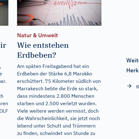
Natur & Umwelt
ir
Wie entstehen
Erdbeben?
Weit
,
Am späten Freitagabend hat ein
Herk
e
Erdbeben der Stärke 6,8 Marokko
ar.
erschüttert. 75 Kilometer südlich von
K
Marrakesch bebte die Erde so stark,
ch
dass mindestens 2.800 Menschen
hren
starben und 2.500 verletzt wurden.
ROLF
Viele weitere werden vermisst, doch
die Wahrscheinlichkeit, sie jetzt noch
lebend unter Schutt und Trümmern
zu finden, schwindet von Stunde zu