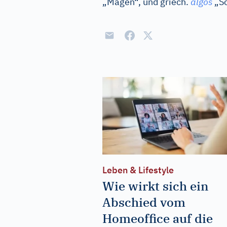
„Magen“, und
griech.
algos
„S
Leben & Lifestyle
Wie wirkt sich ein
Abschied vom
Homeoffice auf die