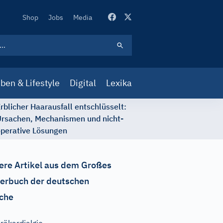
Secondary
Shop
Jobs
Media
Navigation
ben & Lifestyle
Digital
Lexika
rblicher Haarausfall entschlüsselt:
rsachen, Mechanismen und nicht-
perative Lösungen
ere Artikel aus dem Großes
erbuch der deutschen
che