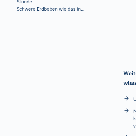
Stunde.
Schwere Erdbeben wie das in...
Weit
wiss
U
M
k
v