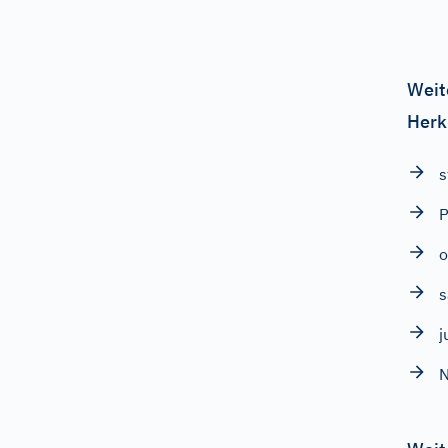
Weit
Herk
s
P
o
s
j
N