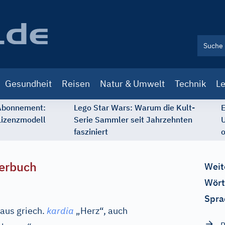
Gesundheit
Reisen
Natur & Umwelt
Technik
Le
 Abonnement:
Lego Star Wars: Warum die Kult-
E
Lizenzmodell
Serie Sammler seit Jahrzehnten
U
fasziniert
o
erbuch
Weit
Wört
Spra
aus
griech.
kardia
„Herz“, auch