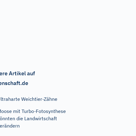
ere Artikel auf
enschaft.de
ltraharte Weichtier-Zähne
oose mit Turbo-Fotosynthese
önnten die Landwirtschaft
erändern