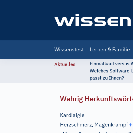
Main
Wissenstest
Lernen & Familie
navigation
Einmalkauf versus
Aktuelles
Welches Software-
passt zu Ihnen?
Wahrig Herkunftswört
Kardialgie
Herzschmerz, Magenkrampf
♦