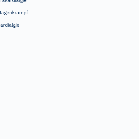
räkardialgie
Magenkrampf
ardialgie