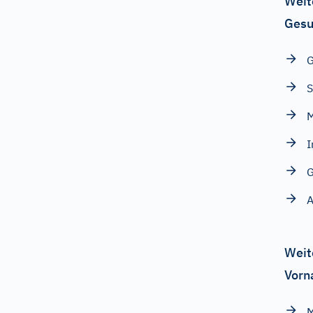
Weit
Gesu
G
S
M
I
G
A
Weit
Vorn
M