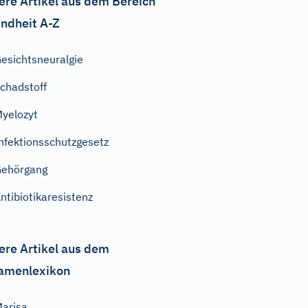
ere Artikel aus dem Bereich
ndheit A-Z
esichtsneuralgie
chadstoff
yelozyt
nfektionsschutzgesetz
ehörgang
ntibiotikaresistenz
ere Artikel aus dem
amenlexikon
arisa