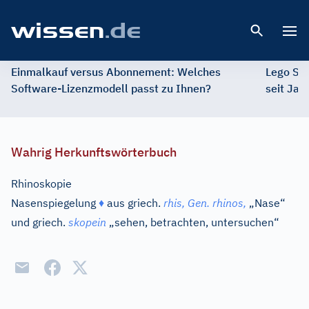
Open 
Einmalkauf versus Abonnement: Welches
Lego St
Software-Lizenzmodell passt zu Ihnen?
seit Jah
Wahrig Herkunftswörterbuch
Rhinoskopie
Nasenspiegelung
♦
aus
griech.
rhis,
Gen.
rhinos,
„Nase“
und
griech.
skopein
„sehen, betrachten, untersuchen“