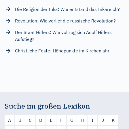
Die Religion der Inka: Wie entstand das Inkareich?
Revolution: Wie verlief die russische Revolution?
Der Staat Hitlers: Wie vollzog sich Adolf Hitlers
Aufstieg?
Christliche Feste: Höhepunkte im Kirchenjahr
Suche im großen Lexikon
A
B
C
D
E
F
G
H
I
J
K