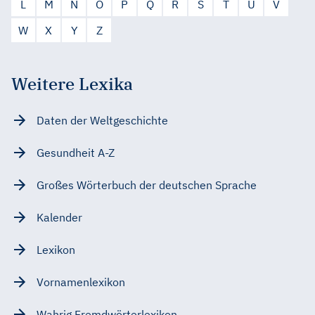
L
M
N
O
P
Q
R
S
T
U
V
W
X
Y
Z
Weitere Lexika
Daten der Weltgeschichte
Gesundheit A-Z
Großes Wörterbuch der deutschen Sprache
Kalender
Lexikon
Vornamenlexikon
Wahrig Fremdwörterlexikon