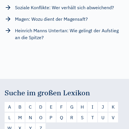
Soziale Konflikte: Wer verhält sich abweichend?
Magen: Wozu dient der Magensaft?
Heinrich Manns Untertan: Wie gelingt der Aufstieg
an die Spitze?
Suche im großen Lexikon
A
B
C
D
E
F
G
H
I
J
K
L
M
N
O
P
Q
R
S
T
U
V
W
X
Y
Z