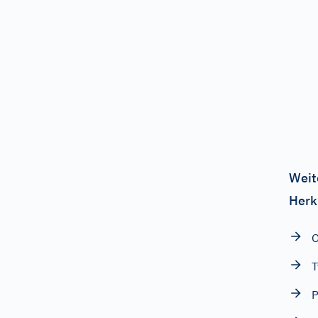
Weit
Herk
O
T
P