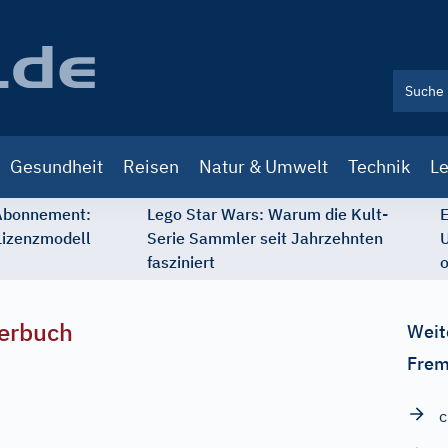
Gesundheit
Reisen
Natur & Umwelt
Technik
Le
 Abonnement:
Lego Star Wars: Warum die Kult-
E
Lizenzmodell
Serie Sammler seit Jahrzehnten
U
fasziniert
o
erbuch
Weit
Frem
c