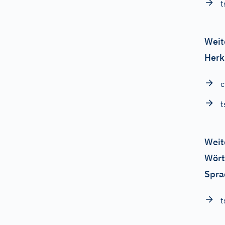
t
Weit
Herk
c
t
Weit
Wört
Spra
t