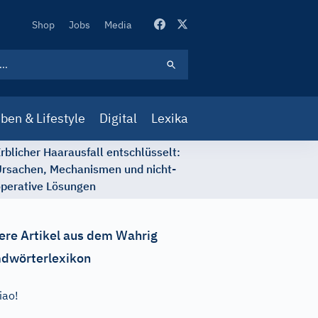
Secondary
Shop
Jobs
Media
Navigation
ben & Lifestyle
Digital
Lexika
rblicher Haarausfall entschlüsselt:
rsachen, Mechanismen und nicht-
perative Lösungen
ere Artikel aus dem Wahrig
dwörterlexikon
iao!