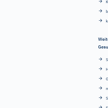
K
b
k
Weit
Gesu
S
H
G
S
S