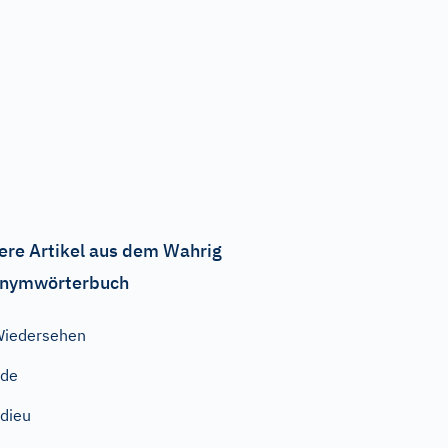
ere Artikel aus dem Wahrig
nymwörterbuch
iedersehen
ade
dieu