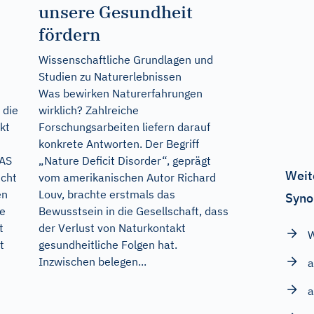
unsere Gesundheit
fördern
Wissenschaftliche Grundlagen und
Studien zu Naturerlebnissen
Was bewirken Naturerfahrungen
wirklich? Zahlreiche
 die
Forschungsarbeiten liefern darauf
kt
konkrete Antworten. Der Begriff
„Nature Deficit Disorder“, geprägt
AAS
Weit
vom amerikanischen Autor Richard
icht
Louv, brachte erstmals das
en
Syno
Bewusstsein in die Gesellschaft, dass
ne
der Verlust von Naturkontakt
t
W
gesundheitliche Folgen hat.
t
Inzwischen belegen...
a