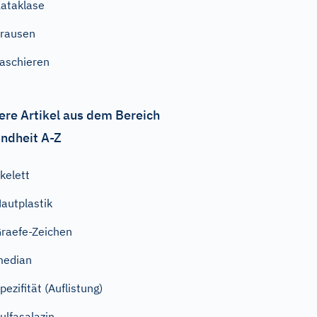
ataklase
rausen
aschieren
ere Artikel aus dem Bereich
ndheit A-Z
kelett
autplastik
raefe-Zeichen
median
pezifität (Auflistung)
ulfasalazin