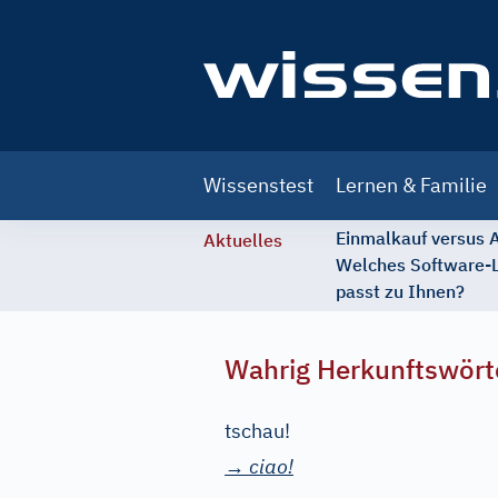
Main
Wissenstest
Lernen & Familie
navigation
Einmalkauf versus
Aktuelles
Welches Software-
passt zu Ihnen?
Wahrig Herkunftswört
tschau!
→
ciao!