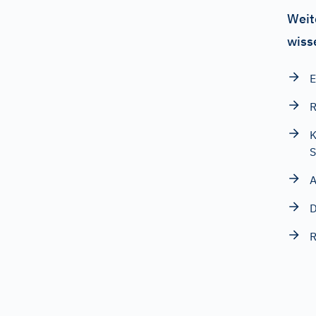
Weit
wiss
E
R
K
S
A
D
R