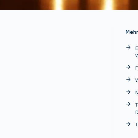
Mehr
E
W
F
W
N
T
D
T