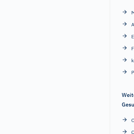
M
E
F
k
P
Weit
Gesu
O
C