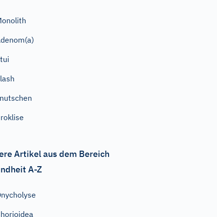
onolith
Adenom(a)
tui
lash
nutschen
roklise
ere Artikel aus dem Bereich
ndheit A-Z
nycholyse
horioidea