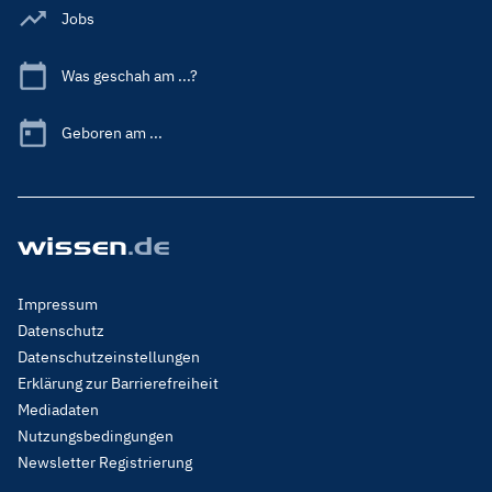
Jobs
Was geschah am ...?
Geboren am ...
Footer
Impressum
Menu
Datenschutz
Legal
Datenschutzeinstellungen
Erklärung zur Barrierefreiheit
Mediadaten
Nutzungsbedingungen
Newsletter Registrierung