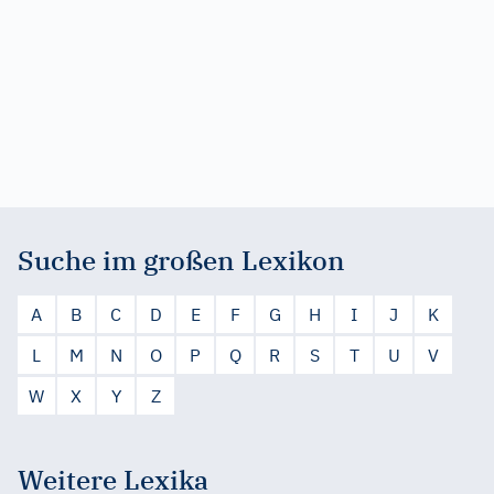
Suche im großen Lexikon
A
B
C
D
E
F
G
H
I
J
K
L
M
N
O
P
Q
R
S
T
U
V
W
X
Y
Z
Weitere Lexika