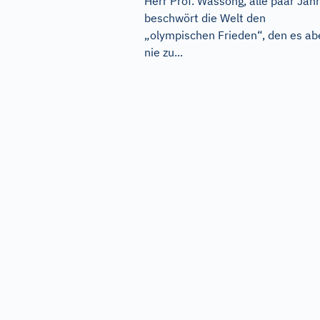
Herr Prof. Wassong, alle paar Jah
beschwört die Welt den
„olympischen Frieden“, den es ab
nie zu...