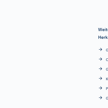
Weit
Herk
G
O
G
K
P