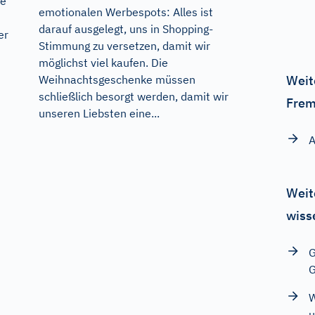
re
emotionalen Werbespots: Alles ist
darauf ausgelegt, uns in Shopping-
er
Stimmung zu versetzen, damit wir
möglichst viel kaufen. Die
Weit
Weihnachtsgeschenke müssen
schließlich besorgt werden, damit wir
Frem
unseren Liebsten eine...
A
Weit
wiss
G
G
W
u