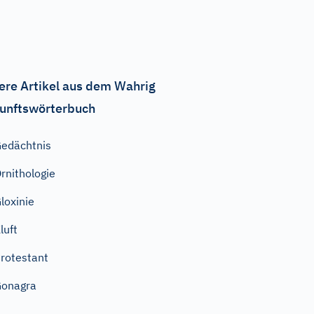
ere Artikel aus dem Wahrig
unftswörterbuch
edächtnis
rnithologie
loxinie
luft
rotestant
Gonagra