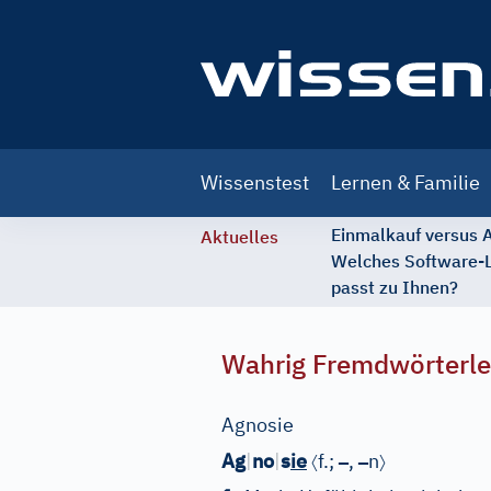
Main
Wissenstest
Lernen & Familie
navigation
Einmalkauf versus
Aktuelles
Welches Software-
passt zu Ihnen?
Wahrig Fremdwörterle
Agnosie
〈
–
–
〉
Ag
|
no
|
s
ie
f.;
,
n