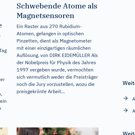
Schwebende Atome als
Magnetsensoren
e
Ein Raster aus 270 Rubidium-
Atomen, gefangen in optischen
e
Pinzetten, dient als Magnetometer
mit einer einzigartigen räumlichen
Tag
Auflösung. von DIRK EIDEMÜLLER Als
der Nobelpreis für Physik des Jahres
1997 vergeben wurde, vermochten
sich vermutlich weder die Preisträger
der
Weit
noch die Jury vorzustellen, wozu die
preisgekrönte Arbeit...
,
A
ein
e
A
Weit