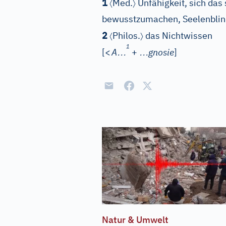
〈
〉
1
Med.
Unfähigkeit, sich da
bewusstzumachen, Seelenblind
〈
〉
2
Philos.
das Nichtwissen
1
…
…
[
<
A
+
gnosie
]
Natur & Umwelt