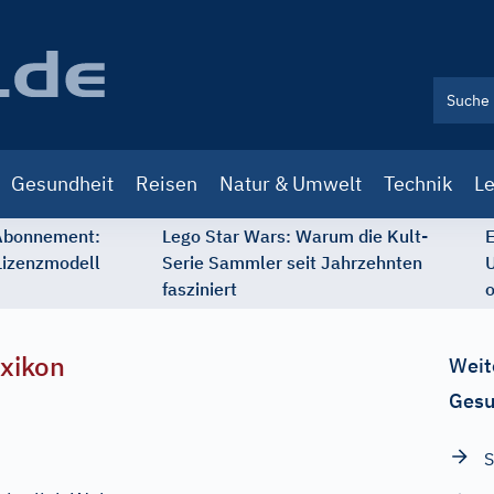
Gesundheit
Reisen
Natur & Umwelt
Technik
Le
 Abonnement:
Lego Star Wars: Warum die Kult-
E
Lizenzmodell
Serie Sammler seit Jahrzehnten
U
fasziniert
o
xikon
Weit
Gesu
S