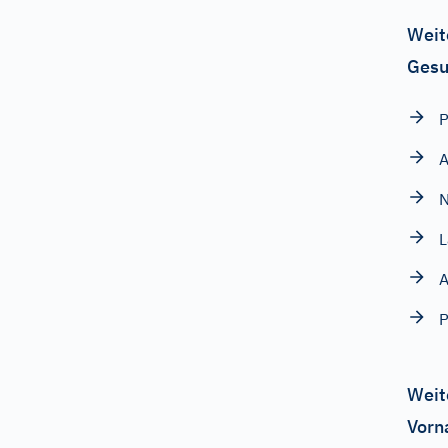
Weit
Gesu
P
A
N
L
A
P
Weit
Vorn