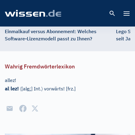
Open 
Einmalkauf versus Abonnement: Welches
Lego St
Software-Lizenzmodell passt zu Ihnen?
seit Jah
Wahrig Fremdwörterlexikon
allez!
〈
e
〉
al
|
lez!
[
al
:
]
Int.
vorwärts!
[
frz.
]