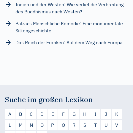
Indien und der Westen: Wie verlief die Verbreitung
des Buddhismus nach Westen?
Balzacs Menschliche Komödie: Eine monumentale
Sittengeschichte
Das Reich der Franken: Auf dem Weg nach Europa
Suche im großen Lexikon
A
B
C
D
E
F
G
H
I
J
K
L
M
N
O
P
Q
R
S
T
U
V