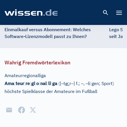
Open 
Einmalkauf versus Abonnement: Welches
Lego St
Software-Lizenzmodell passt zu Ihnen?
seit Jah
Wahrig Fremdwörterlexikon
Amateurregionalliga
〈
–
ø
–
–
–
〉
Ama
|
teur
|
re
|
gi
|
o
|
nal
|
li
|
ga
[
t
:
r
]
f.;
,
li
|
gen;
Sport
höchste Spielklasse der Amateure im Fußball