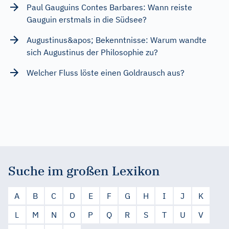
Paul Gauguins Contes Barbares: Wann reiste
Gauguin erstmals in die Südsee?
Augustinus&apos; Bekenntnisse: Warum wandte
sich Augustinus der Philosophie zu?
Welcher Fluss löste einen Goldrausch aus?
Suche im großen Lexikon
A
B
C
D
E
F
G
H
I
J
K
L
M
N
O
P
Q
R
S
T
U
V