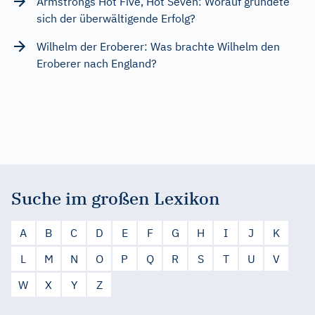
Armstrongs Hot Five, Hot Seven: Worauf gründete
sich der überwältigende Erfolg?
Wilhelm der Eroberer: Was brachte Wilhelm den
Eroberer nach England?
Suche im großen Lexikon
A
B
C
D
E
F
G
H
I
J
K
L
M
N
O
P
Q
R
S
T
U
V
W
X
Y
Z