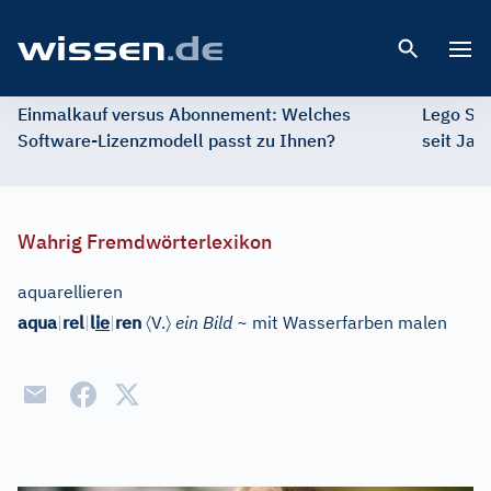
Open 
Einmalkauf versus Abonnement: Welches
Lego St
Software-Lizenzmodell passt zu Ihnen?
seit Jah
Wahrig Fremdwörterlexikon
aquarellieren
〈
〉
aqua
|
rel
|
l
ie
|
ren
V.
ein Bild ~
mit Wasserfarben malen