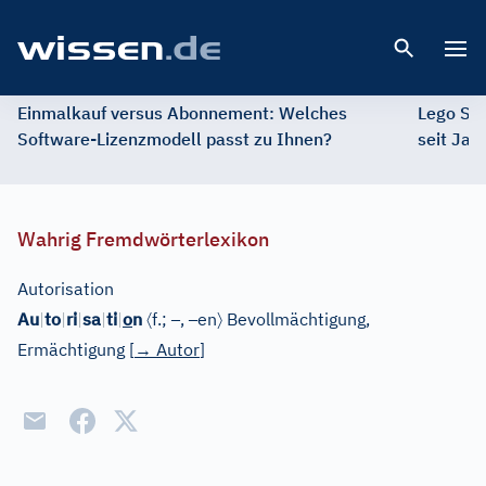
Open 
Einmalkauf versus Abonnement: Welches
Lego St
Software-Lizenzmodell passt zu Ihnen?
seit Jah
Wahrig Fremdwörterlexikon
Autorisation
〈
–
–
〉
Au
|
to
|
ri
|
sa
|
ti
|
o
n
f.;
,
en
Bevollmächtigung,
Ermächtigung
[
→
Autor
]