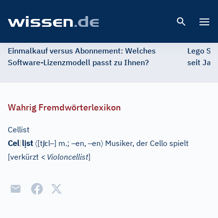
Open 
Einmalkauf versus Abonnement: Welches
Lego St
Software-Lizenzmodell passt zu Ihnen?
seit Jah
Wahrig Fremdwörterlexikon
Cellist
ị
〈
ʃ
ɛ
–
–
–
〉
Cel
|
l
st
[
t
l
]
m.;
en,
en
Musiker, der Cello spielt
[
verkürzt
<
Violoncellist
]