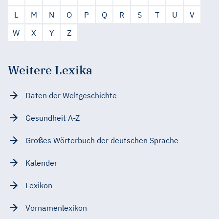
L
M
N
O
P
Q
R
S
T
U
V
W
X
Y
Z
Weitere Lexika
Daten der Weltgeschichte
Gesundheit A-Z
Großes Wörterbuch der deutschen Sprache
Kalender
Lexikon
Vornamenlexikon