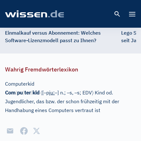
Open 
Einmalkauf versus Abonnement: Welches
Lego St
Software-Lizenzmodell passt zu Ihnen?
seit Jah
Wahrig Fremdwörterlexikon
Computerkid
〈
–
–
–
–
〉
Com
|
pu
|
ter
|
kid
[
pj
u
:
]
n.;
s,
s;
EDV
Kind od.
Jugendlicher, das bzw. der schon frühzeitig mit der
Handhabung eines Computers vertraut ist