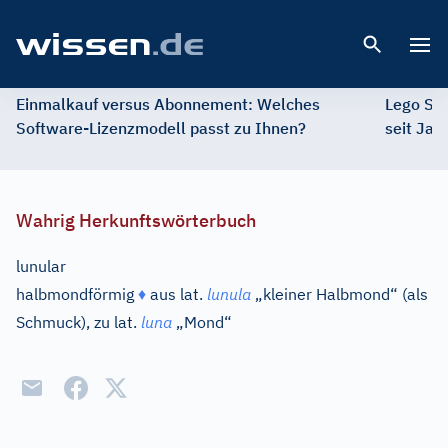
Open 
Einmalkauf versus Abonnement: Welches
Lego St
Software-Lizenzmodell passt zu Ihnen?
seit Jah
Wahrig Herkunftswörterbuch
lunular
halbmondförmig
♦
aus
lat.
lunula
„kleiner Halbmond“ (als
Schmuck), zu
lat.
luna
„Mond“