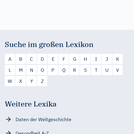
Suche im großen Lexikon
A
B
C
D
E
F
G
H
I
J
K
L
M
N
O
P
Q
R
S
T
U
V
W
X
Y
Z
Weitere Lexika
Daten der Weltgeschichte
Gesundheit A-Z