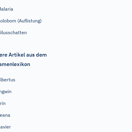
alaria
olobom (Auflistung)
ilusschatten
ere Artikel aus dem
amenlexikon
lbertus
ngwin
rin
Leana
avier