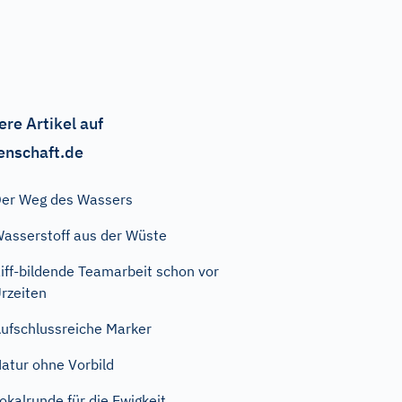
ere Artikel auf
enschaft.de
er Weg des Wassers
asserstoff aus der Wüste
iff-bildende Teamarbeit schon vor
rzeiten
ufschlussreiche Marker
atur ohne Vorbild
okalrunde für die Ewigkeit