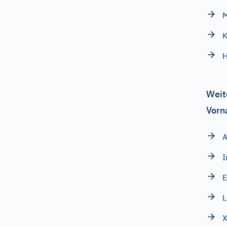
M
K
H
Weit
Vorn
A
I
E
X