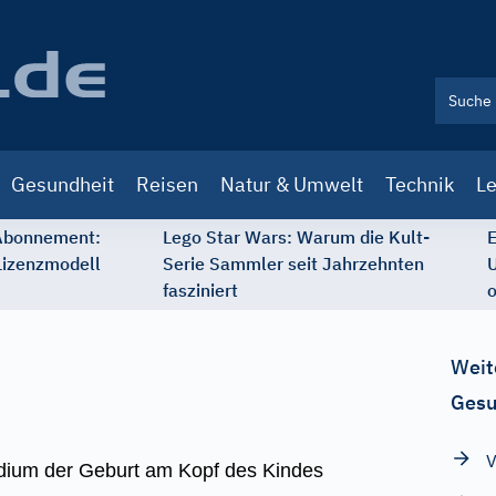
Gesundheit
Reisen
Natur & Umwelt
Technik
Le
 Abonnement:
Lego Star Wars: Warum die Kult-
E
Lizenzmodell
Serie Sammler seit Jahrzehnten
U
fasziniert
o
Weit
Gesu
V
adium der Geburt am Kopf des Kindes