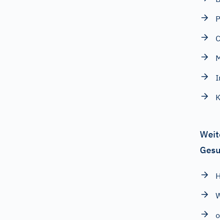
P
C
M
I
Weit
Gesu
H
W
o