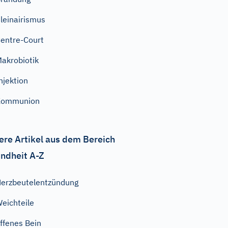
leinairismus
entre-Court
akrobiotik
njektion
Kommunion
ere Artikel aus dem Bereich
ndheit A-Z
erzbeutelentzündung
eichteile
ffenes Bein