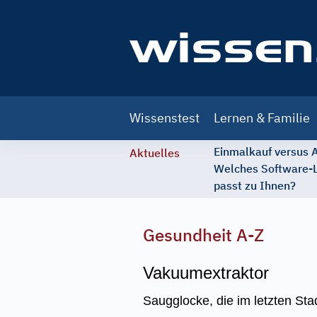
Main
Wissenstest
Lernen & Familie
navigation
Einmalkauf versus
Aktuelles
Welches Software-
passt zu Ihnen?
Gesundheit A-Z
Vakuumextraktor
Saugglocke, die im letzten St