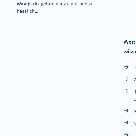
Windparks gelten als zu laut und zu
hässlich,...
Weit
wiss
D
W
R
U
A
N
L