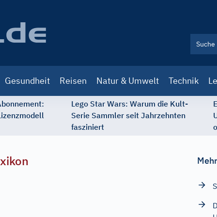
Gesundheit
Reisen
Natur & Umwelt
Technik
Le
 Abonnement:
Lego Star Wars: Warum die Kult-
E
Lizenzmodell
Serie Sammler seit Jahrzehnten
U
fasziniert
o
xikon
Mehr
S
D