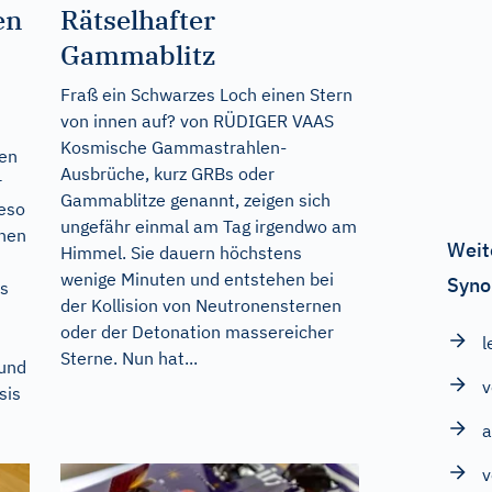
en
Rätselhafter
Gammablitz
Fraß ein Schwarzes Loch einen Stern
von innen auf? von RÜDIGER VAAS
Kosmische Gammastrahlen-
sen
Ausbrüche, kurz GRBs oder
r
Gammablitze genannt, zeigen sich
ieso
ungefähr einmal am Tag irgendwo am
onen
Weit
Himmel. Sie dauern höchstens
wenige Minuten und entstehen bei
Syno
as
der Kollision von Neutronensternen
oder der Detonation massereicher
l
Sterne. Nun hat...
 und
v
sis
a
v