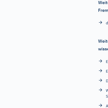
Weit
Frem
d
Weit
wiss
E
E
D
W
S
A