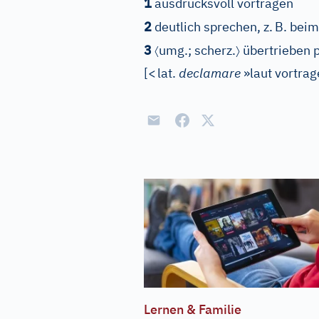
1
ausdrucksvoll vortragen
2
deutlich sprechen, z.
B. bei
〈
〉
3
umg.
; scherz.
übertrieben 
[
<
lat.
declamare
»laut vortra
Lernen & Familie