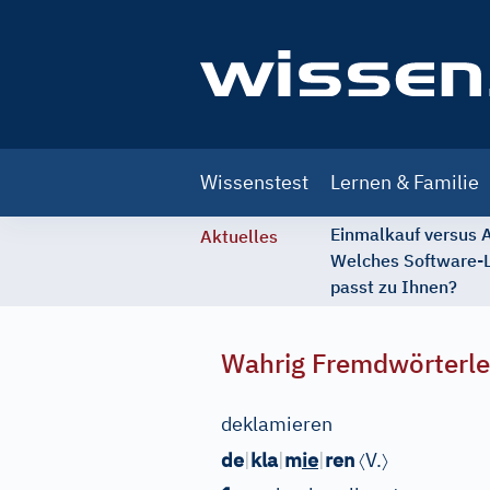
Main
Wissenstest
Lernen & Familie
navigation
Einmalkauf versus
Aktuelles
Welches Software-
passt zu Ihnen?
Wahrig Fremdwörterle
deklamieren
〈
〉
de
|
kla
|
m
ie
|
ren
V.