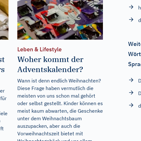
h
d
Weit
Leben & Lifestyle
Wört
st
Woher kommt der
Spra
rs
Adventskalender?
D
Wann ist denn endlich Weihnachten?
Diese Frage haben vermutlich die
er
D
meisten von uns schon mal gehört
für
oder selbst gestellt. Kinder können es
d
meist kaum abwarten, die Geschenke
iele
unter dem Weihnachtsbaum
e
auszupacken, aber auch die
ft
Vorweihnachtszeit bietet mit