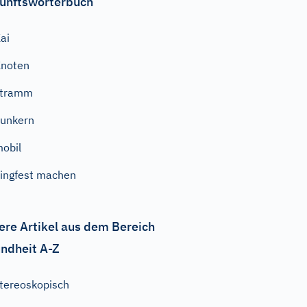
unftswörterbuch
ai
noten
stramm
lunkern
obil
ingfest machen
ere Artikel aus dem Bereich
ndheit A-Z
tereoskopisch