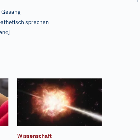
H
m Gesang
pathetisch sprechen
gen«
]
Wissenschaft