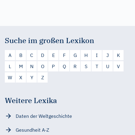
Suche im großen Lexikon
A
B
C
D
E
F
G
H
I
J
K
L
M
N
O
P
Q
R
S
T
U
V
W
X
Y
Z
Weitere Lexika
Daten der Weltgeschichte
Gesundheit A-Z