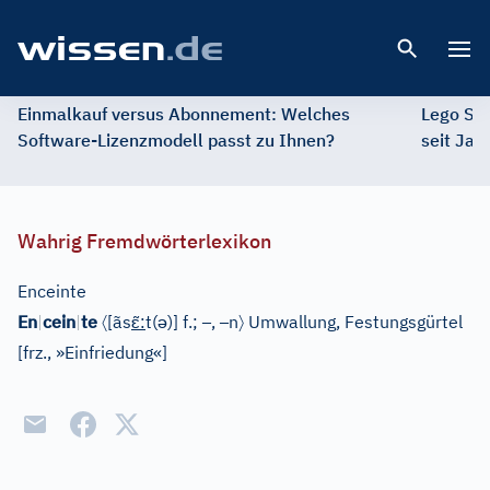
Open 
Einmalkauf versus Abonnement: Welches
Lego St
Software-Lizenzmodell passt zu Ihnen?
seit Jah
Wahrig Fremdwörterlexikon
Enceinte
〈
ɛ̃
ə
–
–
〉
En
|
cein
|
te
[ãs
:
t(
)]
f.;
,
n
Umwallung, Festungsgürtel
[
frz., »Einfriedung«
]