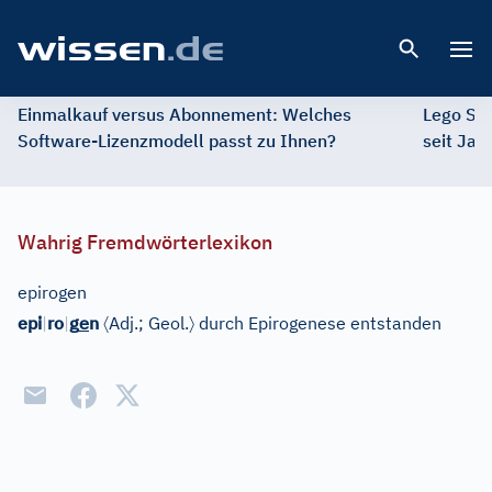
Open 
Einmalkauf versus Abonnement: Welches
Lego St
Software-Lizenzmodell passt zu Ihnen?
seit Jah
Wahrig Fremdwörterlexikon
epirogen
e
〈
〉
epi
|
ro
|
g
n
Adj.
;
Geol.
durch Epirogenese entstanden