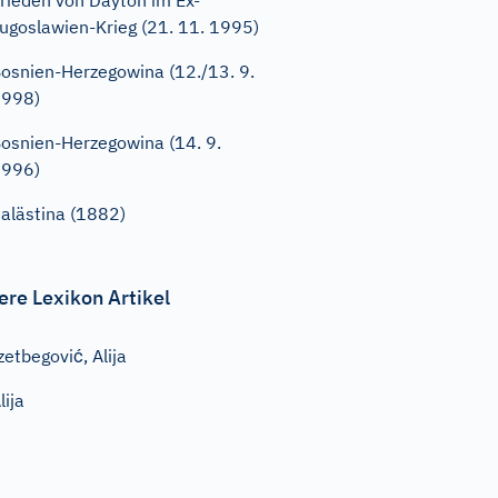
rieden von Dayton im Ex-
ugoslawien-Krieg (21. 11. 1995)
osnien-Herzegowina (12./13. 9.
1998)
osnien-Herzegowina (14. 9.
1996)
alästina (1882)
ere Lexikon Artikel
zetbegović, Alija
lija