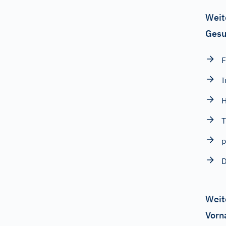
Weit
Gesu
I
H
T
p
D
Weit
Vorn