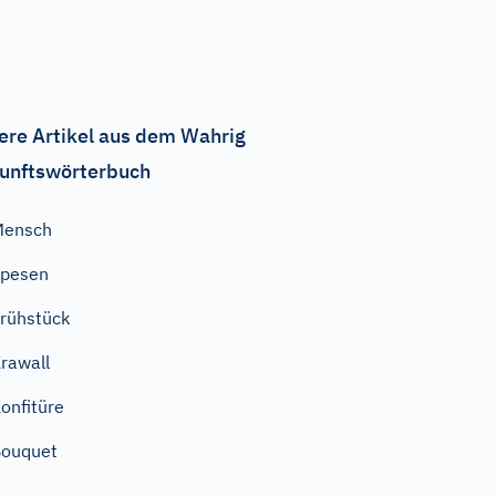
ere Artikel aus dem Wahrig
unftswörterbuch
Mensch
Spesen
rühstück
rawall
onfitüre
Bouquet