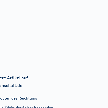
ere Artikel auf
enschaft.de
outen des Reichtums
ie Tricks der fleischfressenden