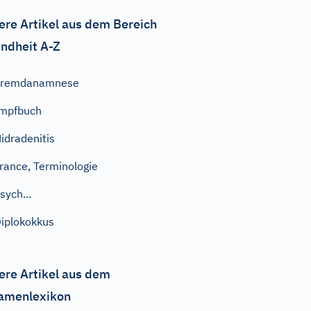
ere Artikel aus dem Bereich
ndheit A-Z
Fremdanamnese
mpfbuch
idradenitis
rance, Terminologie
sych...
iplokokkus
ere Artikel aus dem
amenlexikon