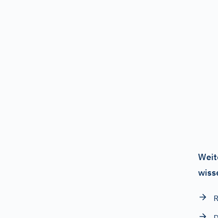
Weit
wiss
R
D