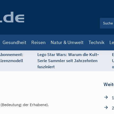
Gesundheit
Reisen
Natur & Umwelt
Technik
Le
 Abonnement:
Lego Star Wars: Warum die Kult-
E
Lizenzmodell
Serie Sammler seit Jahrzehnten
U
fasziniert
o
Weit
1
(Bedeutung: der Erhabene).
2