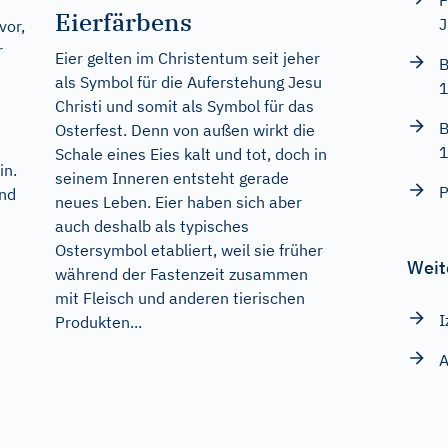
F
Eierfärbens
J
vor,
r
Eier gelten im Christentum seit jeher
B
als Symbol für die Auferstehung Jesu
Christi und somit als Symbol für das
B
Osterfest. Denn von außen wirkt die
Schale eines Eies kalt und tot, doch in
in.
seinem Inneren entsteht gerade
P
ind
neues Leben. Eier haben sich aber
auch deshalb als typisches
Ostersymbol etabliert, weil sie früher
Weit
während der Fastenzeit zusammen
mit Fleisch und anderen tierischen
I
Produkten...
A