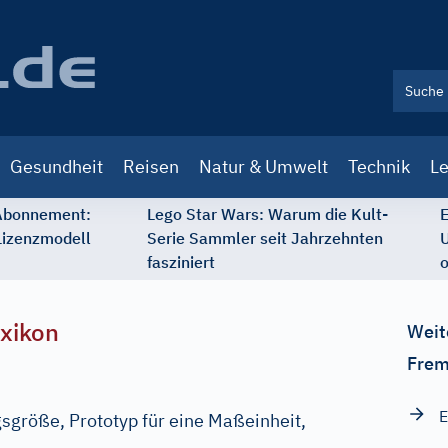
Gesundheit
Reisen
Natur & Umwelt
Technik
Le
 Abonnement:
Lego Star Wars: Warum die Kult-
E
Lizenzmodell
Serie Sammler seit Jahrzehnten
U
fasziniert
o
xikon
Weit
Frem
E
größe, Prototyp für eine Maßeinheit,