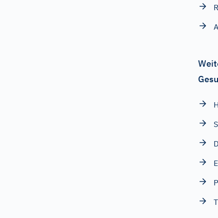
R
A
Weit
Gesu
S
D
E
P
T