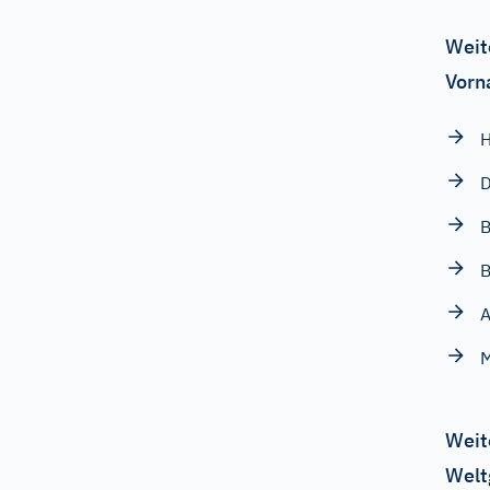
Weit
Vorn
H
B
B
A
M
Weit
Welt