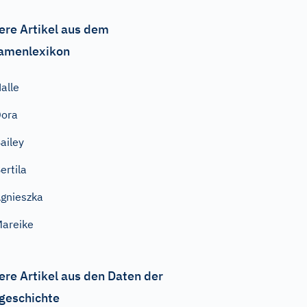
ere Artikel aus dem
amenlexikon
alle
Dora
ailey
ertila
gnieszka
areike
ere Artikel aus den Daten der
geschichte