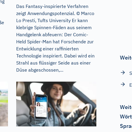
ung
Das Fantasy-inspirierte Verfahren
zeigt Anwendungspotenzial. © Marco
Lo Presti, Tufts University Er kann
ße
klebrige Spinnen-Fäden aus seinem
Handgelenk abfeuern: Der Comic-
Held Spider-Man hat Forschende zur
Entwicklung einer raffinierten
Technologie inspiriert. Dabei wird ein
Weit
Strahl aus flüssiger Seide aus einer
Düse abgeschossen,...
S
E
Weit
Wört
Spra