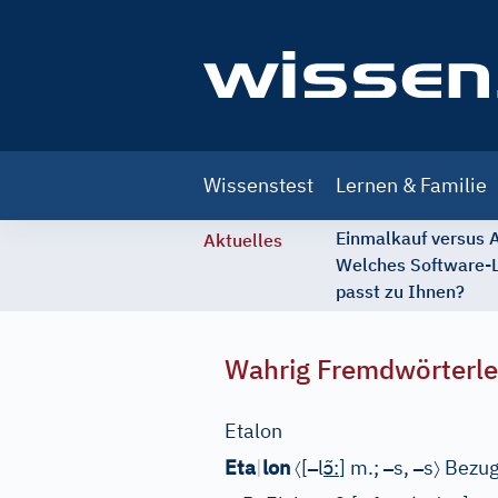
Main
Wissenstest
Lernen & Familie
navigation
Einmalkauf versus
Aktuelles
Welches Software-
passt zu Ihnen?
Wahrig Fremdwörterle
Etalon
〈
–
ɔ̃
–
–
〉
Eta
|
lon
[
l
:
]
m.;
s,
s
Bezugs