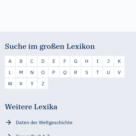
Suche im großen Lexikon
A
B
C
D
E
F
G
H
I
J
K
L
M
N
O
P
Q
R
S
T
U
V
W
X
Y
Z
Weitere Lexika
Daten der Weltgeschichte