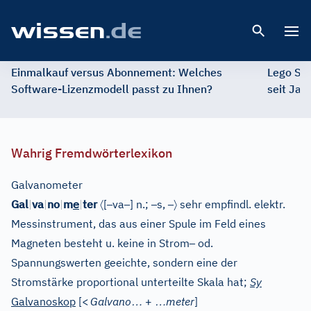
Open 
Einmalkauf versus Abonnement: Welches
Lego St
Software-Lizenzmodell passt zu Ihnen?
seit Jah
Wahrig Fremdwörterlexikon
Galvanometer
e
〈
–
–
–
–
〉
Gal
|
va
|
no
|
m
|
ter
[
va
]
n.;
s,
sehr empfindl. elektr.
Messinstrument, das aus einer Spule im Feld eines
–
Magneten besteht u. keine in Strom
od.
Spannungswerten geeichte, sondern eine der
Stromstärke proportional unterteilte Skala hat;
Sy
…
…
Galvanoskop
[
<
Galvano
+
meter
]