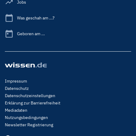
Jobs
Was geschah am ...?
Geboren am ...
Footer
Impressum
Menu
Datenschutz
Legal
Datenschutzeinstellungen
Erklärung zur Barrierefreiheit
Mediadaten
Nutzungsbedingungen
Newsletter Registrierung