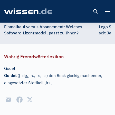
Open 
Einmalkauf versus Abonnement: Welches
Lego St
Software-Lizenzmodell passt zu Ihnen?
seit Jah
Wahrig Fremdwörterlexikon
Godet
〈
–
e
–
–
〉
Go
|
det
[
d
:
]
n.;
s,
s
den Rock glockig machender,
eingesetzter Stoffkeil
[
frz.
]