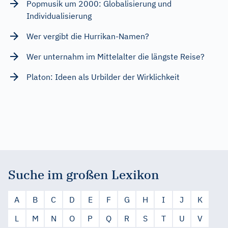
Popmusik um 2000: Globalisierung und
Individualisierung
Wer vergibt die Hurrikan-Namen?
Wer unternahm im Mittelalter die längste Reise?
Platon: Ideen als Urbilder der Wirklichkeit
Suche im großen Lexikon
A
B
C
D
E
F
G
H
I
J
K
L
M
N
O
P
Q
R
S
T
U
V