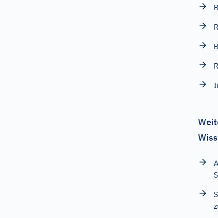
B
R
B
R
I
Weit
Wiss
A
S
S
z