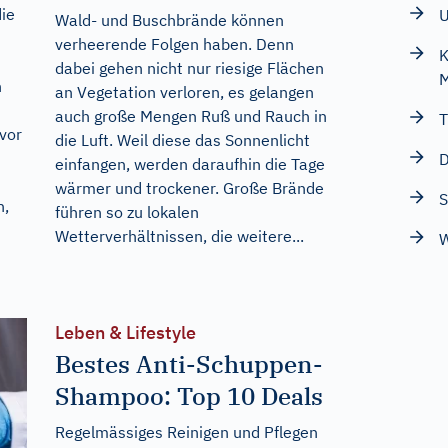
die
U
Wald- und Buschbrände können
verheerende Folgen haben. Denn
K
dabei gehen nicht nur riesige Flächen
M
h
an Vegetation verloren, es gelangen
auch große Mengen Ruß und Rauch in
T
vor
die Luft. Weil diese das Sonnenlicht
D
einfangen, werden daraufhin die Tage
wärmer und trockener. Große Brände
S
n,
führen so zu lokalen
Wetterverhältnissen, die weitere...
W
Leben & Lifestyle
Bestes Anti-Schuppen-
Shampoo: Top 10 Deals
Regelmässiges Reinigen und Pflegen