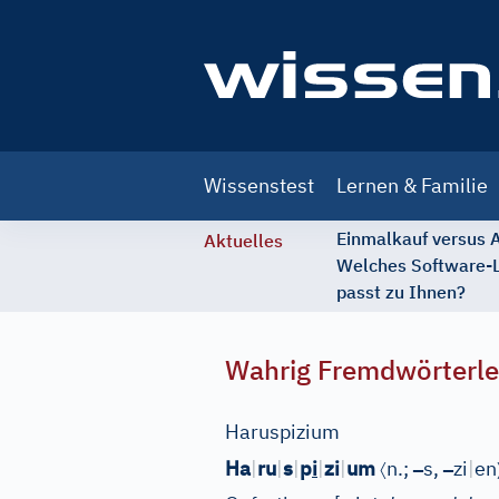
Main
Wissenstest
Lernen & Familie
navigation
Einmalkauf versus
Aktuelles
Welches Software-
passt zu Ihnen?
Wahrig Fremdwörterle
Haruspizium
〈
–
–
Ha
|
ru
|
s
|
p
i
|
zi
|
um
n.;
s,
zi
|
en