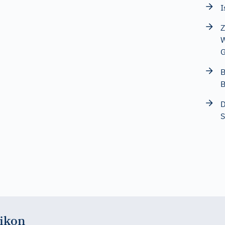
I
Z
W
G
B
B
D
S
ikon