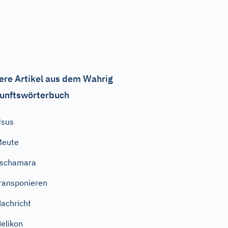
ere Artikel aus dem Wahrig
unftswörterbuch
Usus
Meute
Tschamara
ransponieren
achricht
elikon