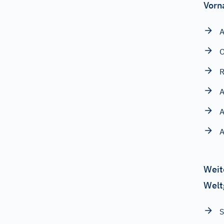
Vorn
A
O
R
A
A
Weit
Welt
S