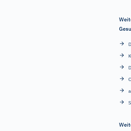
Weit
Gesu
D
K
D
C
a
S
Weit