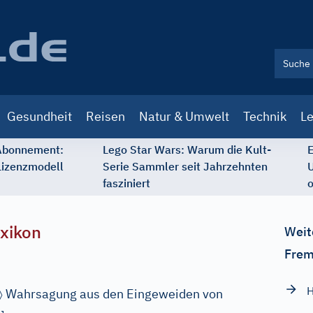
Gesundheit
Reisen
Natur & Umwelt
Technik
Le
 Abonnement:
Lego Star Wars: Warum die Kult-
E
Lizenzmodell
Serie Sammler seit Jahrzehnten
U
fasziniert
o
xikon
Weit
Frem
H
〉
Wahrsagung aus den Eingeweiden von