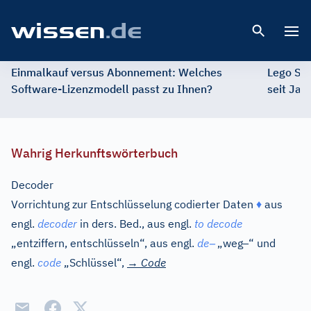
Open 
Einmalkauf versus Abonnement: Welches
Lego St
Software-Lizenzmodell passt zu Ihnen?
seit Jah
Wahrig Herkunftswörterbuch
Decoder
Vorrichtung zur Entschlüsselung codierter Daten
♦
aus
engl.
decoder
in ders. Bed., aus
engl.
to decode
–
–
„entziffern, entschlüsseln“, aus
engl.
de
„weg
“ und
engl.
code
„Schlüssel“,
→
Code