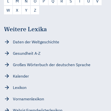
L
M
N
O
P
Q
R
S
T
U
V
W
X
Y
Z
Weitere Lexika
Daten der Weltgeschichte
Gesundheit A-Z
Großes Wörterbuch der deutschen Sprache
Kalender
Lexikon
Vornamenlexikon
Wahrig Fremdwörterlexikon