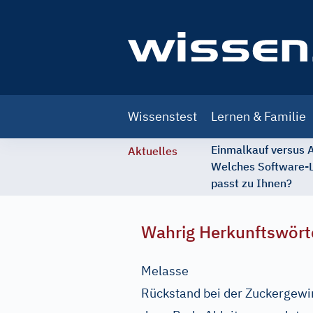
Main
Wissenstest
Lernen & Familie
navigation
Einmalkauf versus
Aktuelles
Welches Software-
passt zu Ihnen?
Wahrig Herkunftswört
Melasse
Rückstand bei der Zuckergew