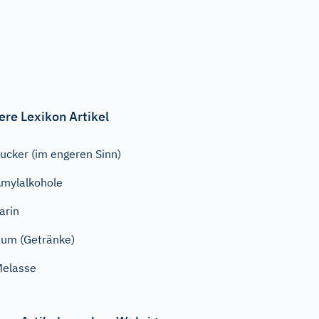
ere Lexikon Artikel
ucker (im engeren Sinn)
mylalkohole
arin
um (Getränke)
elasse