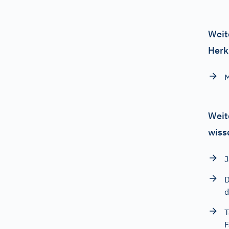
Weit
Herk
M
Weit
wiss
J
D
d
T
F