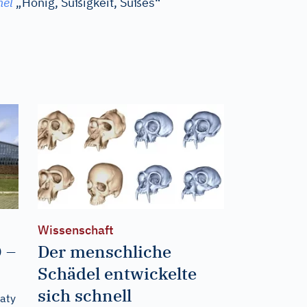
el
„Honig, Süßigkeit, Süßes“
Wissenschaft
 –
Der menschliche
Schädel entwickelte
sich schnell
eaty