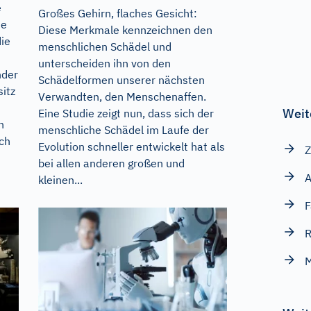
e
Großes Gehirn, flaches Gesicht:
te
Diese Merkmale kennzeichnen den
die
menschlichen Schädel und
unterscheiden ihn von den
nder
Schädelformen unserer nächsten
itz
Verwandten, den Menschenaffen.
Weit
Eine Studie zeigt nun, dass sich der
n
menschliche Schädel im Laufe der
ach
Evolution schneller entwickelt hat als
Z
bei allen anderen großen und
A
kleinen...
F
R
M