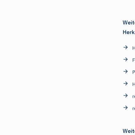
Weit
Herk
H
F
P
H
r
r
Weit