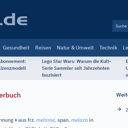
Gesundheit
Reisen
Natur & Umwelt
Technik
Le
 Abonnement:
Lego Star Wars: Warum die Kult-
E
Lizenzmodell
Serie Sammler seit Jahrzehnten
U
fasziniert
o
erbuch
Weit
2
innung
♦
aus
frz.
melasse,
span.
melaza
in