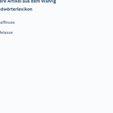
ere Artikel aus dem Wahrig
dwörterlexikon
affinose
elasse