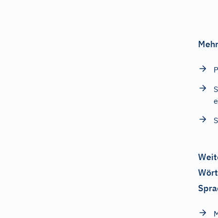
Mehr
P
S
e
Weit
Wört
Spra
M