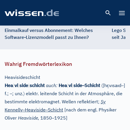
Open 
Einmalkauf versus Abonnement: Welches
Lego St
Software-Lizenzmodell passt zu Ihnen?
seit Jah
Wahrig Fremdwörterlexikon
Heavisideschicht
–
〈
ɛ̣
ı
aı
–
Hea
|
vi
|
side
|
schicht
auch:
Hea
|
vi
|
side
Schicht
[
h
v
s
d
]
–
〉
f.;
; unz.
elektr. leitende Schicht in der Atmosphäre, die
bestimmte elektromagnet. Wellen reflektiert;
Sy
–
–
Kennelly
Heaviside
Schicht
[
nach dem engl. Physiker
–
Oliver
Heaviside,
1850
1925
]