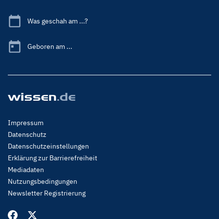
Was geschah am ...?
Geboren am ...
Footer
Impressum
Menu
Datenschutz
Legal
Datenschutzeinstellungen
Erklärung zur Barrierefreiheit
Mediadaten
Nutzungsbedingungen
Newsletter Registrierung